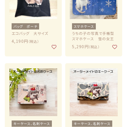
商品一覧
最近チェックした商品
バッグ ポーチ
スマホケース
エコバッグ 大サイズ
うちの子の写真で手帳型
注文履歴
スマホケース 雪の女王
4,190円
（税込）
5,290円
（税込）
ご利用ガイド
当店について
ブログ
よくある質問
プライバシーポリシー
特定商取引法に基づく表記
キーケース、名刺ケース
キーケース、名刺ケース