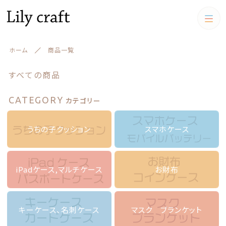
カテゴリー
ホーム
商品一覧
キーワード検索
すべて
すべての商品
うちの子クッション
CATEGORY
カテゴリー
うちの子クッション
iPadケース,マルチケース
絞り込み検索
スマホケース
うちの子クッション
スマホケース
親カテゴリー
iPadケース,マルチケース
iPadケース,マルチケース
お財布
お財布
子カテゴリー
お財布
アクリルスタンド アクリル
フィギュア
キーケース、名刺ケース
キーケース、名刺ケース
マスク ブランケット