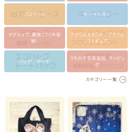
カテゴリー一覧
マスク ブランケット
価格帯
パスケース
キーホルダー
～
パスケース
その他
マグカップ、雑貨（ブリキ缶
アクリルスタンド アクリル
キーホルダー
等）
フィギュア
在庫あり
セール
マグカップ、雑貨（ブリキ缶等）
うちの子写真追加、ラッピン
並び順
バッグ ポーチ
グ
アクリルスタンド アクリルフィギュア
カテゴリー一覧
バッグ ポーチ
ランキング
うちの子写真追加、ラッピング
セール商品
ラッピング
新着商品