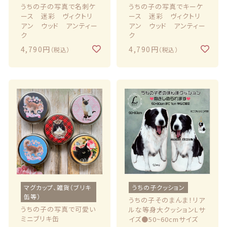
うちの子の写真で名刺ケ
うちの子の写真でキーケ
ース 迷彩 ヴィクトリ
ース 迷彩 ヴィクトリ
お問い合わせ
アン ウッド アンティー
アン ウッド アンティー
ク
ク
4,790円
4,790円
（税込）
（税込）
© 2021 Lily craft
マグカップ、雑貨（ブリキ
うちの子クッション
缶等）
うちの子そのまんま！リア
うちの子の写真で可愛い
ルな等身大クッションLサ
ミニブリキ缶
イズ●50~60cmサイズ