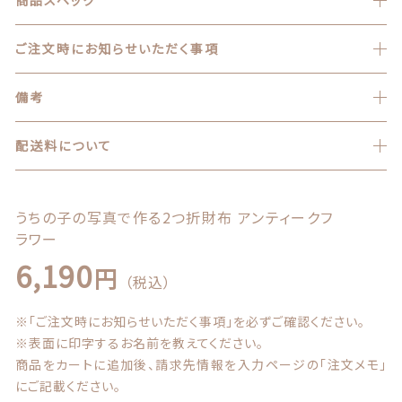
商品一覧
ご注文時にお知らせいただく事項
最近チェックした商品
備考
注文履歴
配送料について
ご利用ガイド
当店について
うちの子の写真で作る2つ折財布 アンティークフ
ラワー
ブログ
6,190
円
（税込）
よくある質問
※「ご注文時にお知らせいただく事項」を必ずご確認ください。
※表面に印字するお名前を教えてください。
プライバシーポリシー
商品をカートに追加後、請求先情報を入力ページの「注文メモ」
にご記載ください。
特定商取引法に基づく表記