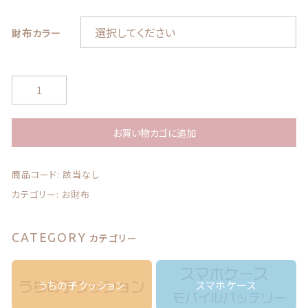
お問い合わせ
財布カラー
う
ち
の
子
お買い物カゴに追加
© 2021 Lily craft
の
写
商品コード:
該当なし
真
で
カテゴリー:
お財布
作
る
2
CATEGORY
カテゴリー
つ
折
財
うちの子クッション
スマホケース
布
ア