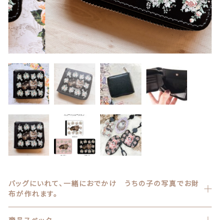
カテゴリー一覧
マスク ブランケット
価格帯
～
パスケース
その他
キーホルダー
在庫あり
セール
マグカップ、雑貨（ブリキ缶等）
並び順
アクリルスタンド アクリルフィギュア
バッグ ポーチ
ランキング
うちの子写真追加、ラッピング
セール商品
バッグにいれて、一緒におでかけ うちの子の写真でお財
布が作れます。
ラッピング
新着商品
商品スペック