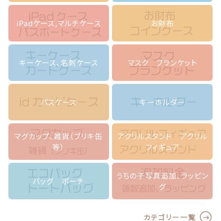
ン
テ
iPadケース,マルチケース
お財布
ィ
ー
ク
フ
キーケース、名刺ケース
マスク ブランケット
ラ
ワ
ー
個
パスケース
キーホルダー
マグカップ、雑貨（ブリキ缶
アクリルスタンド アクリル
等）
フィギュア
うちの子写真追加、ラッピン
バッグ ポーチ
グ
カテゴリー一覧