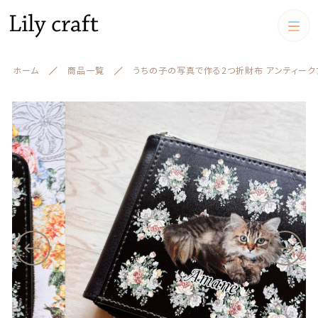
カートに商品を追加しました
カテゴリー
ホーム
商品一覧
うちの子の写真で作る2つ折財布 アンティーク
キーワード検索
うちの子の写真で作る2つ折財布 アンティークフ
すべて
ラワー
財布カラー
うちの子クッション
数量
（税込）
うちの子クッション
iPadケース,マルチケース
絞り込み検索
スマホケース
親カテゴリー
iPadケース,マルチケース
ショッピングを続ける
お財布
子カテゴリー
お財布
アクリルスタンド アクリル
フィギュア
キーケース、名刺ケース
カートを確認する