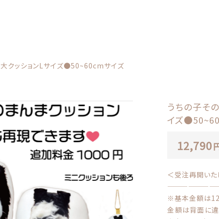
カテゴリー
クッションLサイズ●50~60cmサイズ
しました
うちの子その
イズ●50~6
子そのまんま！リアルな等身大クッションLサイズ●50~60cmサイ
12,790
に後ろ姿を使用
うちの子クッション
カプセル
子カテゴリー
＜受注再開いた
———————
※
基本金額は12
金額は背面に違