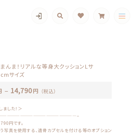
カテゴリー一覧
まんま！リアルな等身大クッションLサ
0cmサイズ
ズ
–
14,790
円
円
（税込）
（税込）
iPadケース,マルチケース
しました！＞
——————————————————–
790円です。
う写真を使用する、遺骨カプセルを付ける等のオプション