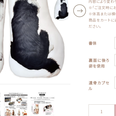
内容により変わ
その他
※
「ご注文時に
※体高または横
在庫あり
セ
ッピングを続ける
カートを確認
商品をカートに
お財布
ださい。
書体
裏面に後ろ
姿を使用
遺骨カプセ
ル
う
ち