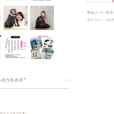
の
子
商品コード:
該当
そ
カテゴリー:
うち
の
ま
ん
ま！
リ
ア
ル
な
等
身
大
りのうちの子”
ク
ッ
シ
ョ
ン
L
クッションです。