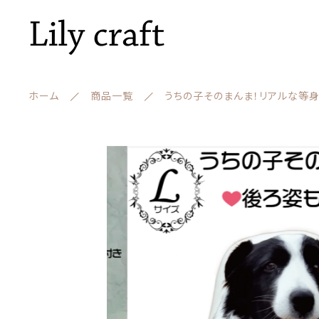
ホーム
商品一覧
うちの子そのまんま！リアルな等身大
カートに商品を追加
ランキング
うちの
セール商品
書体
裏面
新着商品
遺骨
親カテゴリー
数量
商品一覧
最近チェックした商品