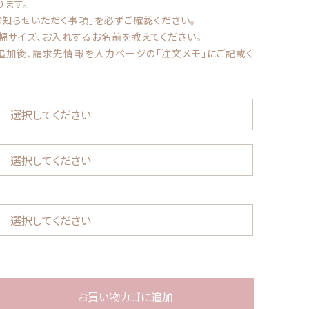
ります。
お知らせいただく事項」を必ずご確認ください。
幅サイズ、お入れするお名前を教えてください。
ール
する
追加後、請求先情報を入力ページの「注文メモ」にご記載く
アクリルスタンド アクリルフィギュア
お買い物カゴに追加