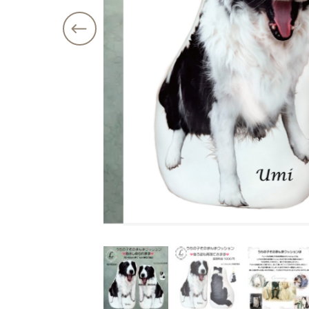
価格帯
注文履歴
～
ショ
ご利用ガイド
並び順
当店について
ブログ
よくある質問
プライバシーポリシー
特定商取引法に基づく表記