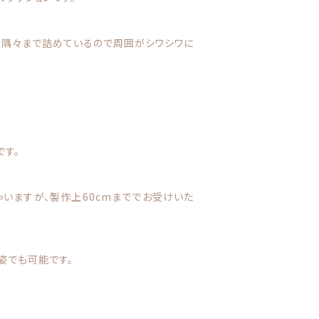
サ
イ
ズ
を隅々まで詰めているので周囲がシワシワに
●
5
0
~
6
0
c
です。
m
サ
イ
ゃいますが、製作上60cmまででお受けいた
ズ
個
姿でも可能です。