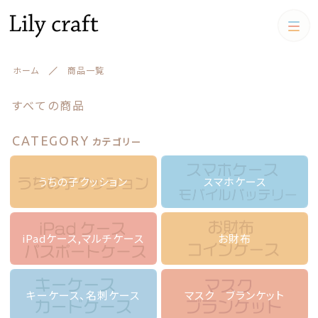
カテゴリー
ホーム
商品一覧
キーワード検索
すべて
すべての商品
うちの子クッション
CATEGORY
カテゴリー
うちの子クッション
iPadケース,マルチケース
絞り込み検索
スマホケース
うちの子クッション
スマホケース
親カテゴリー
iPadケース,マルチケース
iPadケース,マルチケース
お財布
お財布
子カテゴリー
お財布
アクリルスタンド アクリル
フィギュア
キーケース、名刺ケース
キーケース、名刺ケース
マスク ブランケット