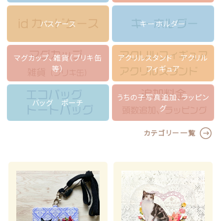
カテゴリー一覧
マスク ブランケット
価格帯
パスケース
キーホルダー
～
パスケース
その他
マグカップ、雑貨（ブリキ缶
アクリルスタンド アクリル
キーホルダー
等）
フィギュア
在庫あり
セール
マグカップ、雑貨（ブリキ缶等）
うちの子写真追加、ラッピン
並び順
バッグ ポーチ
グ
アクリルスタンド アクリルフィギュア
カテゴリー一覧
バッグ ポーチ
ランキング
うちの子写真追加、ラッピング
セール商品
ラッピング
新着商品