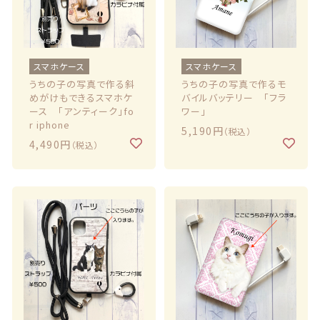
スマホケース
スマホケース
うちの子の写真で作る斜
うちの子の写真で作るモ
めがけもできるスマホケ
バイルバッテリー 「フラ
ース 「アンティーク」fo
ワー」
r iphone
5,190円
（税込）
4,490円
（税込）