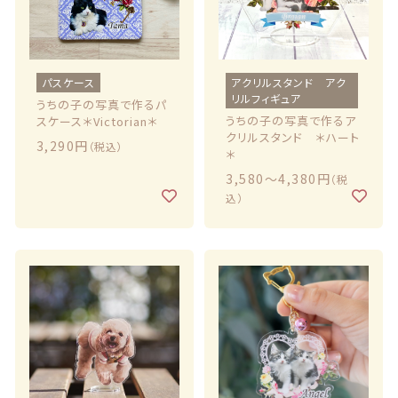
商品一覧
最近チェックした商品
パスケース
アクリルスタンド アク
リルフィギュア
うちの子の写真で作るパ
注文履歴
うちの子の写真で作るア
スケース＊Victorian＊
クリルスタンド ＊ハート
3,290円
（税込）
＊
ご利用ガイド
3,580〜4,380円
（税
込）
当店について
ブログ
よくある質問
プライバシーポリシー
特定商取引法に基づく表記