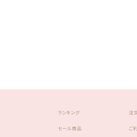
その他
在庫あり
セ
お財布
ランキング
注
セール商品
ご