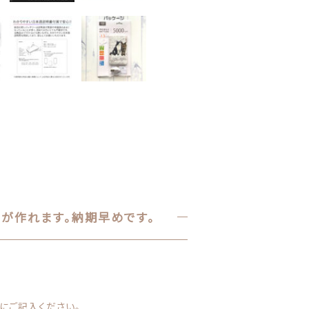
「ア
ン
テ
ィ
ー
ク」
個
が作れます。納期早めです。
にご記入ください。