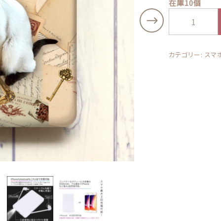
在庫10個
その他
う
ち
在庫あり
セ
ッピングを続ける
カートを確認
の
お財布
子
カテゴリー:
スマ
の
写
真
で
作
る
モ
バ
イ
ル
バ
ッ
テ
リ
ー