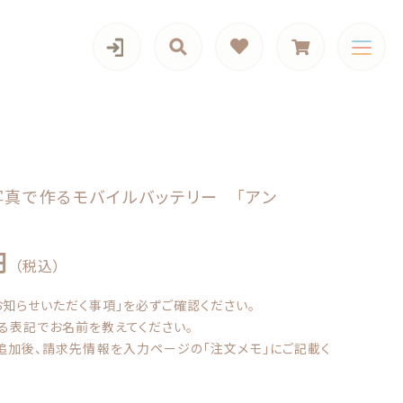
カテゴリー一覧
写真で作るモバイルバッテリー 「アン
円
（税込）
5,190円
（税込）
iPadケース,マルチケース
お知らせいただく事項」を必ずご確認ください。
る表記でお名前を教えてください。
追加後、請求先情報を入力ページの「注文メモ」にご記載く