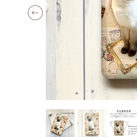
価格帯
注文履歴
～
ショ
ご利用ガイド
並び順
当店について
ブログ
よくある質問
プライバシーポリシー
特定商取引法に基づく表記