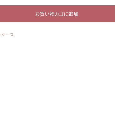
お買い物カゴに追加
ール
する
アクリルスタンド アクリルフィギュア
ホケース