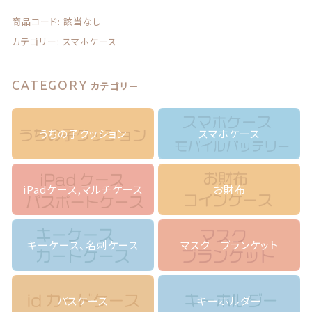
写
商品コード:
該当なし
真
で
カテゴリー:
スマホケース
作
る
ス
CATEGORY
カテゴリー
マ
ホ
ケ
うちの子クッション
スマホケース
ー
ス
＊
フ
iPadケース,マルチケース
お財布
ラ
ワ
ー
リ
キーケース、名刺ケース
マスク ブランケット
ー
ス
＊
帯
パスケース
キーホルダー