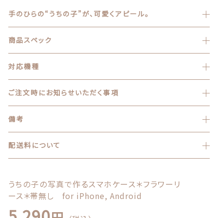
商品一覧
手のひらの“うちの子”が、可愛くアピール。
最近チェックした商品
商品スペック
注文履歴
対応機種
ご利用ガイド
ご注文時にお知らせいただく事項
当店について
備考
ブログ
配送料について
よくある質問
うちの子の写真で作るスマホケース＊フラワーリ
プライバシーポリシー
ース＊帯無し for iPhone, Android
5,290
特定商取引法に基づく表記
円