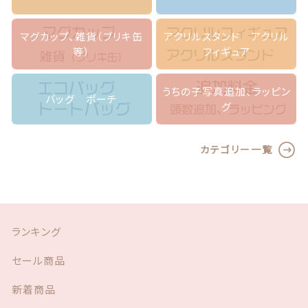
無
し
f
マグカップ、雑貨（ブリキ缶
アクリルスタンド アクリル
o
等）
フィギュア
r
i
P
うちの子写真追加、ラッピン
バッグ ポーチ
h
グ
o
n
e,
カテゴリー一覧
A
n
d
r
o
ランキング
i
d
セール商品
個
新着商品