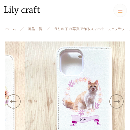
カートに商品を追加しました
カテゴリー
ホーム
商品一覧
うちの子の写真で作るスマホケース＊フラワーリース＊帯
キーワード検索
うちの子の写真で作るスマホケース＊フラワーリース
すべて
＊帯無し for iPhone, Android
フラワーリースカラー展開
うちの子クッション
数量
（税込）
うちの子クッション
iPadケース,マルチケース
絞り込み検索
スマホケース
親カテゴリー
iPadケース,マルチケース
ショッピングを続ける
お財布
子カテゴリー
お財布
アクリルスタンド アクリル
フィギュア
キーケース、名刺ケース
カートを確認する