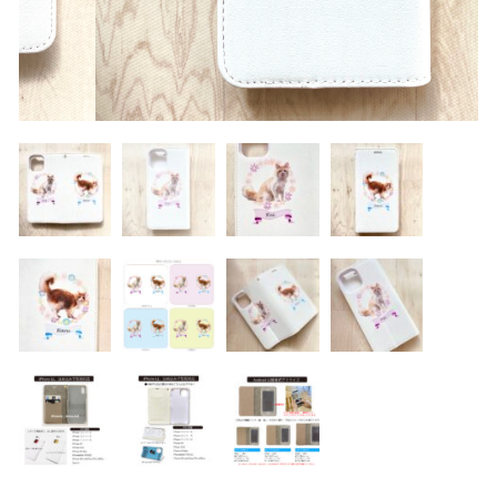
カテゴリー一覧
マスク ブランケット
価格帯
～
パスケース
その他
キーホルダー
在庫あり
セール
マグカップ、雑貨（ブリキ缶等）
並び順
アクリルスタンド アクリルフィギュア
バッグ ポーチ
ランキング
うちの子写真追加、ラッピング
セール商品
ラッピング
新着商品