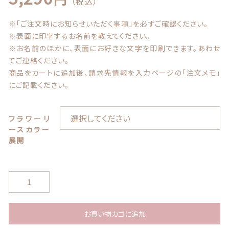
（税込）
お問い合わせ
※「ご注文時にお知らせいただく事項」を必ずご確認ください。
※表面に印字するお名前を教えてください。
※お名前のほかに、表面にお好きな文字を印刷できます。あわせ
てご連絡ください。
商品をカートに追加後、請求先情報を入力ページの「注文メモ」
にご記載ください。
© 2021 Lily craft
フラワーリ
ースカラー
展開
う
ち
の
子
お買い物カゴに追加
の