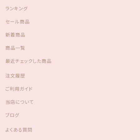
メ
ランキング
ラ
穴
セール商品
対
応
新着商品
あ
り）
商品一覧
個
最近チェックした商品
注文履歴
ご利用ガイド
当店について
ブログ
よくある質問