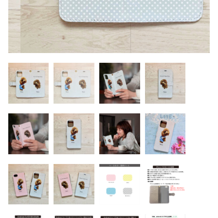
カテゴリー一覧
マスク ブランケット
価格帯
～
パスケース
その他
キーホルダー
在庫あり
セール
マグカップ、雑貨（ブリキ缶等）
並び順
アクリルスタンド アクリルフィギュア
バッグ ポーチ
ランキング
うちの子写真追加、ラッピング
セール商品
ラッピング
新着商品