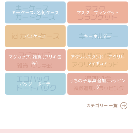
帯
付
キーケース、名刺ケース
マスク ブランケット
き
f
o
r
パスケース
キーホルダー
i
p
h
マグカップ、雑貨（ブリキ缶
アクリルスタンド アクリル
o
等）
フィギュア
n
e
,
うちの子写真追加、ラッピン
バッグ ポーチ
A
グ
n
d
r
カテゴリー一覧
o
i
d
(カ