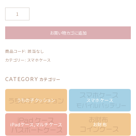
う
ち
の
子
お買い物カゴに追加
の
写
商品コード:
該当なし
真
で
カテゴリー:
スマホケース
作
る
ス
CATEGORY
カテゴリー
マ
ホ
ケ
うちの子クッション
スマホケース
ー
ス
＊
水
iPadケース,マルチケース
お財布
玉
＊