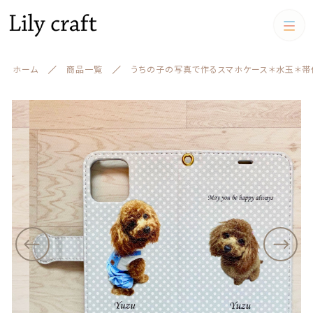
カートに商品を追加しました
カテゴリー
ホーム
商品一覧
うちの子の写真で作るスマホケース＊水玉＊帯付き fo
キーワード検索
うちの子の写真で作るスマホケース＊水玉＊帯付き f
すべて
or iphone , Android(カメラ穴対応あり）
ベースカラー ドット
うちの子クッション
数量
（税込）
うちの子クッション
iPadケース,マルチケース
絞り込み検索
スマホケース
親カテゴリー
iPadケース,マルチケース
ショッピングを続ける
お財布
子カテゴリー
お財布
アクリルスタンド アクリル
フィギュア
キーケース、名刺ケース
カートを確認する