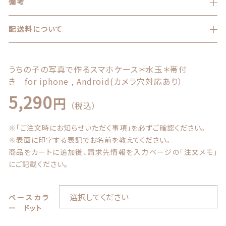
備考
お問い合わせ
配送料について
うちの子の写真で作るスマホケース＊水玉＊帯付
き for iphone , Android(カメラ穴対応あり）
5,290
円
© 2021 Lily craft
（税込）
※「ご注文時にお知らせいただく事項」を必ずご確認ください。
※表面に印字する表記でお名前を教えてください。
商品をカートに追加後、請求先情報を入力ページの「注文メモ」
にご記載ください。
ベースカラ
ー ドット