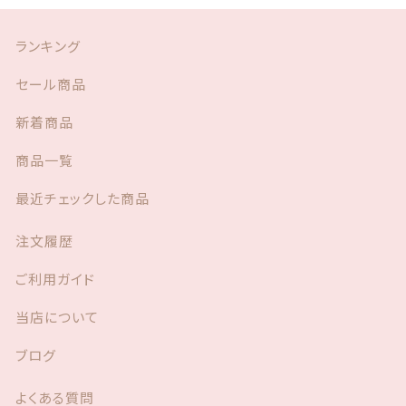
i
d
ランキング
(カ
メ
セール商品
ラ
穴
新着商品
対
応
商品一覧
あ
り）
最近チェックした商品
個
注文履歴
ご利用ガイド
当店について
ブログ
よくある質問