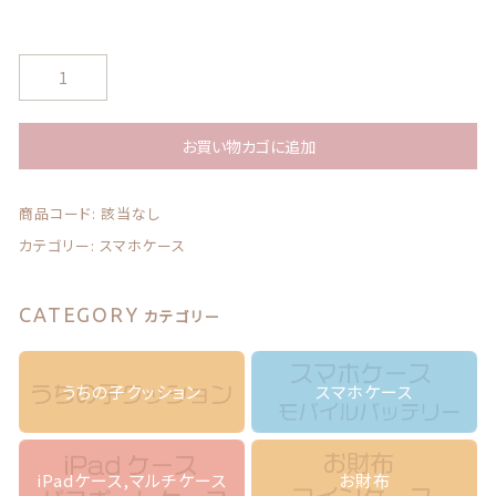
う
ち
の
子
お買い物カゴに追加
の
写
商品コード:
該当なし
真
で
カテゴリー:
スマホケース
ス
マ
ホ
CATEGORY
カテゴリー
ケ
ー
ス
うちの子クッション
スマホケース
＊
ア
ン
テ
iPadケース,マルチケース
お財布
ィ