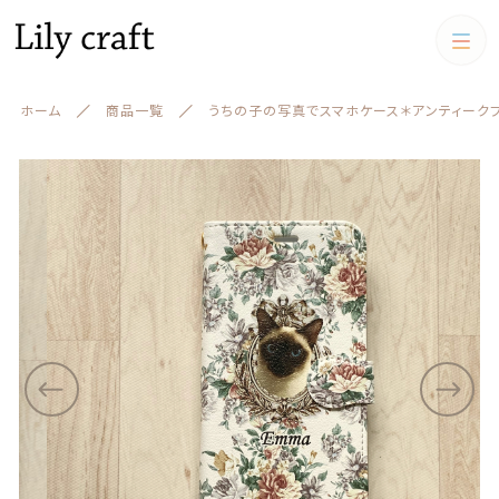
カートに商品を追加しました
カテゴリー
ホーム
商品一覧
うちの子の写真でスマホケース＊アンティークフラワ
キーワード検索
うちの子の写真でスマホケース＊アンティークフラワー
すべて
＊帯付き iphone Android(カメラ穴対応あり）
ベースカラー見本１
うちの子クッション
数量
（税込）
うちの子クッション
iPadケース,マルチケース
絞り込み検索
スマホケース
親カテゴリー
iPadケース,マルチケース
ショッピングを続ける
お財布
子カテゴリー
お財布
アクリルスタンド アクリル
フィギュア
キーケース、名刺ケース
カートを確認する