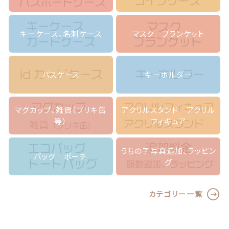
ー
ク
フ
キーケース、名刺ケース
マスク ブランケット
ラ
ワ
ー
＊
パスケース
キーホルダー
帯
付
き
マグカップ、雑貨（ブリキ缶
アクリルスタンド アクリル
i
等）
フィギュア
p
h
o
うちの子写真追加、ラッピン
バッグ ポーチ
n
グ
e
A
n
カテゴリー一覧
d
r
o