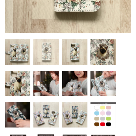
カテゴリー一覧
マスク ブランケット
価格帯
～
パスケース
その他
キーホルダー
在庫あり
セール
マグカップ、雑貨（ブリキ缶等）
並び順
アクリルスタンド アクリルフィギュア
バッグ ポーチ
ランキング
うちの子写真追加、ラッピング
セール商品
ラッピング
新着商品