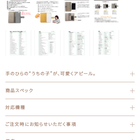
商品一覧
最近チェックした商品
注文履歴
ご利用ガイド
当店について
手のひらの“うちの子”が、可愛くアピール。
ブログ
商品スペック
よくある質問
対応機種
プライバシーポリシー
ご注文時にお知らせいただく事項
特定商取引法に基づく表記