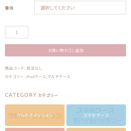
書体
お問い合わせ
う
ち
の
子
お買い物カゴに追加
の
© 2021 Lily craft
写
商品コード:
該当なし
真
で
カテゴリー:
iPadケース,マルチケース
作
る
マ
CATEGORY
カテゴリー
ル
チ
ケ
うちの子クッション
スマホケース
ー
ス
＊