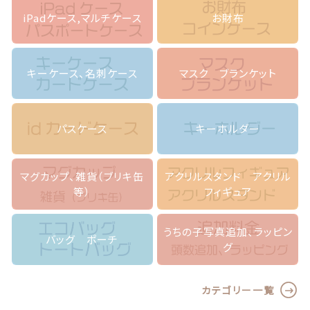
レ
iPadケース,マルチケース
お財布
ー
ス
の
リ
キーケース、名刺ケース
マスク ブランケット
ボ
ン
＊
個
パスケース
キーホルダー
マグカップ、雑貨（ブリキ缶
アクリルスタンド アクリル
等）
フィギュア
うちの子写真追加、ラッピン
バッグ ポーチ
グ
カテゴリー一覧