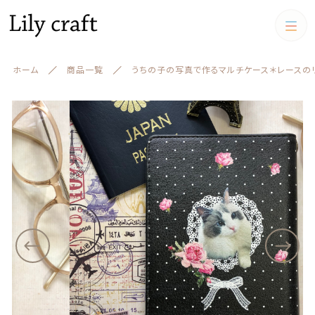
カートに商品を追加しました
カテゴリー
ホーム
商品一覧
うちの子の写真で作るマルチケース＊レースの
キーワード検索
うちの子の写真で作るマルチケース＊レースのリ
すべて
ボン＊
書体
うちの子クッション
数量
（税込）
うちの子クッション
iPadケース,マルチケース
絞り込み検索
スマホケース
親カテゴリー
iPadケース,マルチケース
ショッピングを続ける
お財布
子カテゴリー
お財布
アクリルスタンド アクリル
フィギュア
キーケース、名刺ケース
カートを確認する