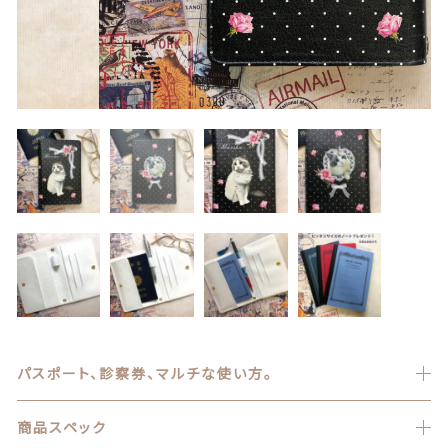
カテゴリー一覧
マスク ブランケット
価格帯
～
パスケース
その他
キーホルダー
在庫あり
セール
マグカップ、雑貨（ブリキ缶等）
並び順
アクリルスタンド アクリルフィギュア
バッグ ポーチ
ランキング
うちの子写真追加、ラッピング
セール商品
パスポート、診察券、マルチな使い方。
ラッピング
新着商品
商品スペック