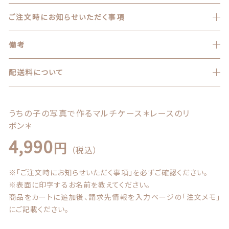
商品一覧
ご注文時にお知らせいただく事項
最近チェックした商品
備考
注文履歴
配送料について
ご利用ガイド
うちの子の写真で作るマルチケース＊レースのリ
当店について
ボン＊
4,990
ブログ
円
（税込）
よくある質問
※「ご注文時にお知らせいただく事項」を必ずご確認ください。
※表面に印字するお名前を教えてください。
プライバシーポリシー
商品をカートに追加後、請求先情報を入力ページの「注文メモ」
にご記載ください。
特定商取引法に基づく表記