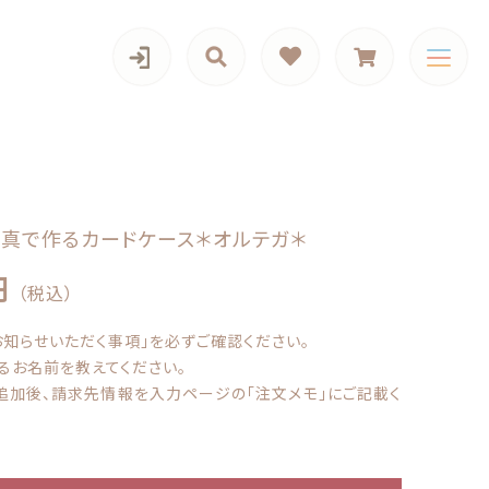
カテゴリー一覧
写真で作るカードケース＊オルテガ＊
円
（税込）
お知らせいただく事項」を必ずご確認ください。
4,590円
（税込）
iPadケース,マルチケース
るお名前を教えてください。
追加後、請求先情報を入力ページの「注文メモ」にご記載く