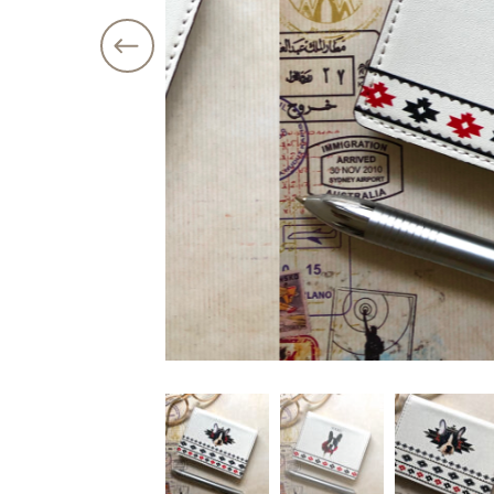
価格帯
注文履歴
～
ショ
ご利用ガイド
並び順
当店について
ブログ
よくある質問
プライバシーポリシー
特定商取引法に基づく表記