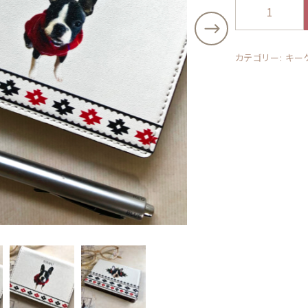
う
その他
ち
の
在庫あり
セ
ッピングを続ける
カートを確認
子
カテゴリー:
キー
お財布
の
写
真
で
作
る
カ
ー
ド
ケ
ー
ス
＊
オ
ル
テ