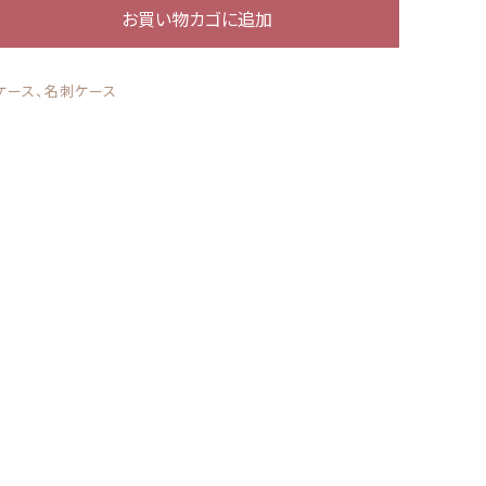
お買い物カゴに追加
ール
する
ケース、名刺ケース
アクリルスタンド アクリルフィギュア