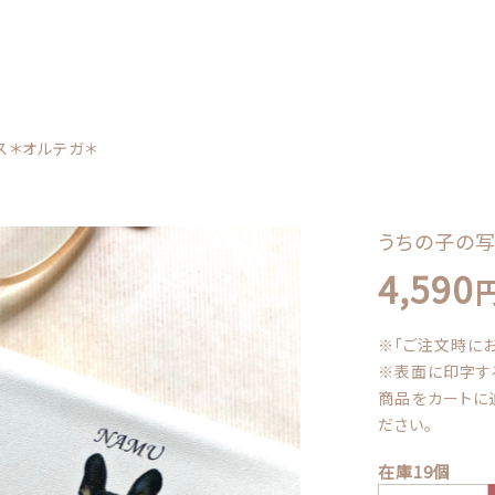
カテゴリー
ス＊オルテガ＊
しました
うちの子の
4,590
の子の写真で作るカードケース＊オルテガ＊
※「ご注文時に
うちの子クッション
※表面に印字す
子カテゴリー
商品をカートに
ださい。
在庫19個