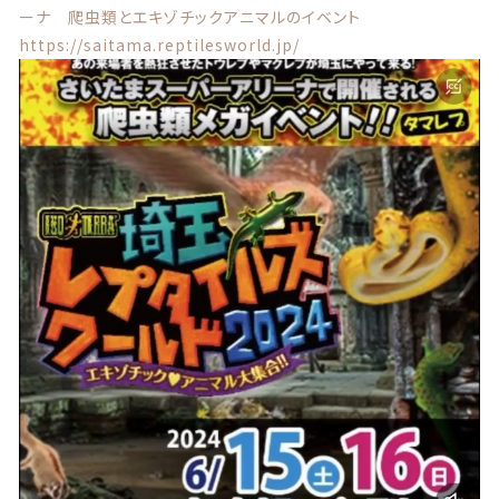
ーナ 爬虫類とエキゾチックアニマルのイベント
商品一覧
https://saitama.reptilesworld.jp/
最近チェックした商品
注文履歴
ご利用ガイド
当店について
ブログ
よくある質問
プライバシーポリシー
特定商取引法に基づく表記