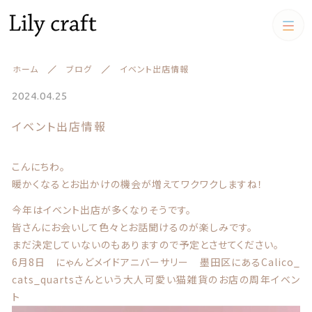
カテゴリー
ホーム
ブログ
イベント出店情報
キーワード検索
すべて
2024.04.25
イベント出店情報
うちの子クッション
うちの子クッション
iPadケース,マルチケース
こんにちわ。
絞り込み検索
スマホケース
暖かくなるとお出かけの機会が増えてワクワクしますね！
親カテゴリー
今年はイベント出店が多くなりそうです。
iPadケース,マルチケース
皆さんにお会いして色々とお話聞けるのが楽しみです。
まだ決定していないのもありますので予定とさせてください。
お財布
6月8日 にゃんどメイドアニバーサリー 墨田区にあるCalico_
子カテゴリー
お財布
アクリルスタンド アクリル
cats_quartsさんという大人可愛い猫雑貨のお店の周年イベン
フィギュア
キーケース、名刺ケース
ト