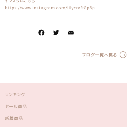
インスタはこちら
https://www.instagram.com/lilycraft8p8p
F
T
E
共
a
w
m
有
c
it
ai
ブログ一覧へ戻る
e
te
l
b
r
o
o
k
ランキング
セール商品
新着商品