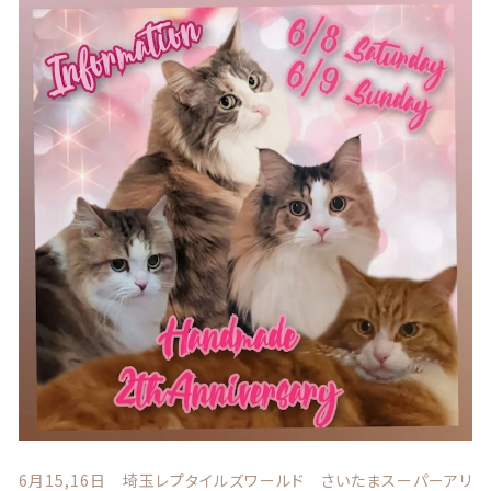
カテゴリー一覧
マスク ブランケット
価格帯
～
パスケース
その他
キーホルダー
在庫あり
セール
マグカップ、雑貨（ブリキ缶等）
並び順
アクリルスタンド アクリルフィギュア
バッグ ポーチ
ランキング
うちの子写真追加、ラッピング
セール商品
ラッピング
新着商品
6月15,16日 埼玉レプタイルズワールド さいたまスーパーアリ