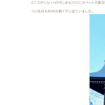
ところがLily craftの」ある川口にはペット大
価格帯
注文履歴
つい先日もNHKの朝イチに出ていました。
～
ご利用ガイド
並び順
当店について
ブログ
よくある質問
プライバシーポリシー
特定商取引法に基づく表記