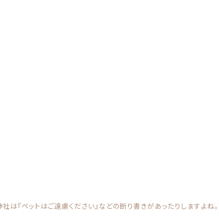
カテゴリー
うちの子クッション
子カテゴリー
社は『ペットはご遠慮ください』などの断り書きがあったりしますよね。