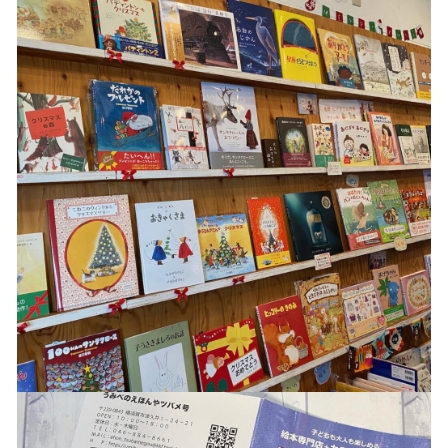
カテゴリー一覧
マスク ブランケット
価格帯
～
パスケース
その他
キーホルダー
在庫あり
セール
マグカップ、雑貨（ブリキ缶等）
並び順
アクリルスタンド アクリルフィギュア
バッグ ポーチ
ランキング
うちの子写真追加、ラッピング
セール商品
ラッピング
新着商品