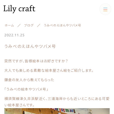
カテゴリー
ホーム
ブログ
うみべのえほんやツバメ号
キーワード検索
すべて
2022.11.25
うみべのえほんやツバメ号
うちの子クッション
うちの子クッション
iPadケース,マルチケース
突然ですが、皆様絵本はお好きですか？
絞り込み検索
スマホケース
大人でも楽しめる素敵な絵本屋さん絵をご紹介します。
親カテゴリー
iPadケース,マルチケース
鎌倉の友人から教えてもらった
「うみべの絵本やツバメ号」
お財布
子カテゴリー
横須賀線津久井浜駅近く、三浦海岸からも近いところにある可愛
お財布
アクリルスタンド アクリル
い絵本屋さんです。
フィギュア
キーケース、名刺ケース