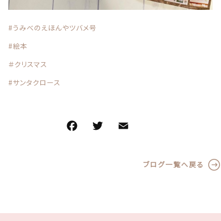
#うみべのえほんやツバメ号
#絵本
＃クリスマス
#サンタクロース
F
T
E
共
a
w
m
有
c
it
ai
ブログ一覧へ戻る
e
te
l
b
r
o