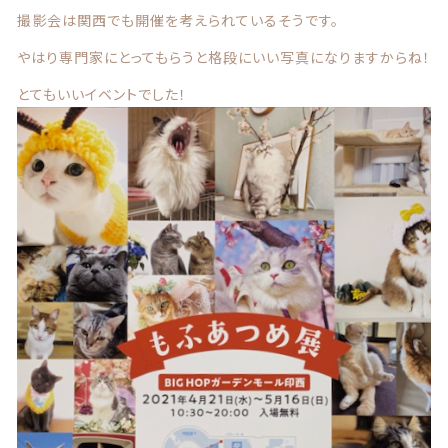
商品一覧
撮影会は関西でも開催を考えられているそうです。
やはり専門家にとってもらうと格段にいい写真になりますからね！
最近チェックした商品
とてもいいイベントでした！
注文履歴
ご利用ガイド
当店について
ブログ
よくある質問
プライバシーポリシー
特定商取引法に基づく表記