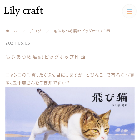
カテゴリー
ホーム
ブログ
もふあつめ展atビッグホップ印西
キーワード検索
すべて
2021.05.05
もふあつめ展atビッグホップ印西
うちの子クッション
うちの子クッション
iPadケース,マルチケース
ニャンコの写真、たくさん目にしますが「とびねこ」で有名な写真
絞り込み検索
スマホケース
家、五十嵐さんをご存知ですか？
親カテゴリー
iPadケース,マルチケース
お財布
子カテゴリー
お財布
アクリルスタンド アクリル
フィギュア
キーケース、名刺ケース