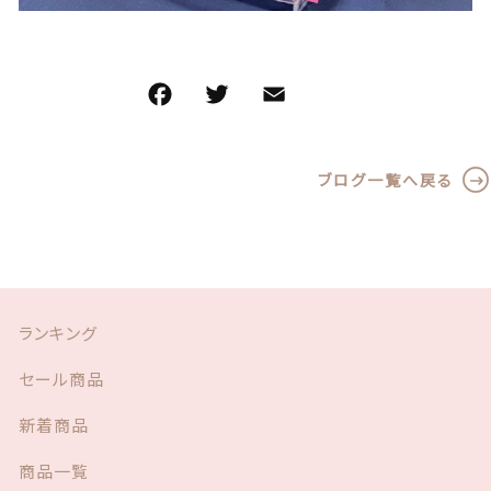
F
T
E
共
a
w
m
有
c
it
ai
ブログ一覧へ戻る
e
te
l
b
r
o
o
k
ランキング
セール商品
新着商品
商品一覧