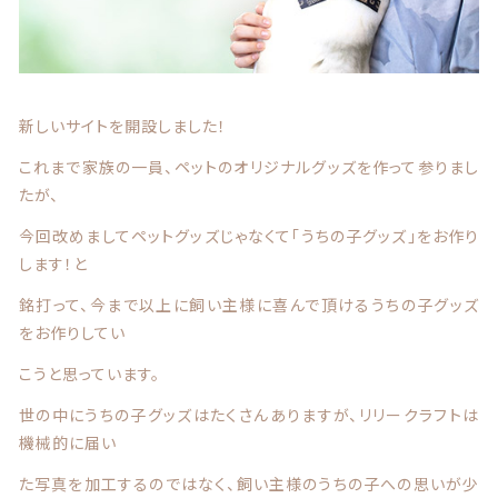
カテゴリー一覧
マスク ブランケット
価格帯
～
パスケース
その他
新しいサイトを開設しました！
キーホルダー
在庫あり
セール
これまで家族の一員、ペットのオリジナルグッズを作って参りまし
たが、
マグカップ、雑貨（ブリキ缶等）
並び順
今回改めましてペットグッズじゃなくて「うちの子グッズ」をお作り
します！と
アクリルスタンド アクリルフィギュア
銘打って、今まで以上に飼い主様に喜んで頂けるうちの子グッズ
バッグ ポーチ
をお作りしてい
ランキング
こうと思っています。
うちの子写真追加、ラッピング
セール商品
世の中にうちの子グッズはたくさんありますが、リリークラフトは
機械的に届い
ラッピング
新着商品
た写真を加工するのではなく、飼い主様のうちの子への思いが少