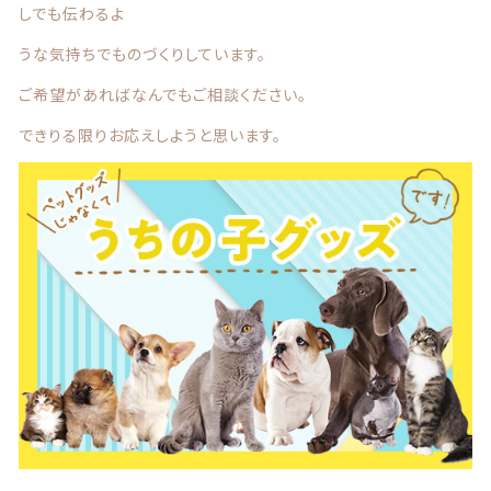
しでも伝わるよ
商品一覧
うな気持ちでものづくりしています。
最近チェックした商品
ご希望があればなんでもご相談ください。
注文履歴
できりる限りお応えしようと思います。
ご利用ガイド
当店について
ブログ
よくある質問
プライバシーポリシー
特定商取引法に基づく表記