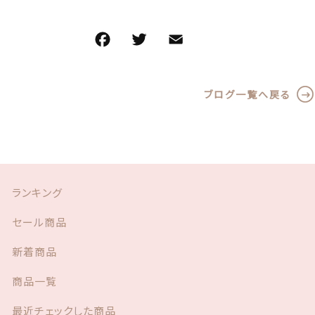
お問い合わせ
F
T
E
共
a
w
m
有
c
it
ai
ブログ一覧へ戻る
e
te
l
b
r
© 2021 Lily craft
o
o
k
ランキング
セール商品
新着商品
商品一覧
最近チェックした商品