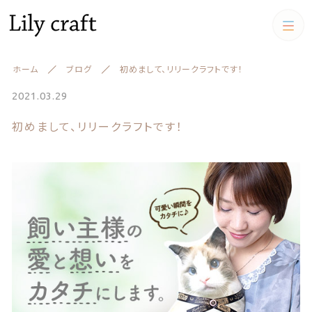
カテゴリー
ホーム
ブログ
初めまして、リリークラフトです！
キーワード検索
すべて
2021.03.29
初めまして、リリークラフトです！
うちの子クッション
うちの子クッション
iPadケース,マルチケース
絞り込み検索
スマホケース
親カテゴリー
iPadケース,マルチケース
お財布
子カテゴリー
お財布
アクリルスタンド アクリル
フィギュア
キーケース、名刺ケース